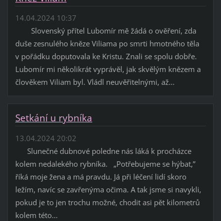
14.04.2024 10:37
Slovenský přítel Lubomír mě žádá o ověření, zda
duše zesnulého kněze Viliama po smrti hmotného těla
v pořádku doputovala ke Kristu. Znali se spolu dobře.
Lubomír mi několikrát vyprávěl, jak skvělým knězem a
člověkem Viliam byl. Vládl neuvěřitelnými, až...
Setkání u rybníka
13.04.2024 20:02
Slunečné dubnové poledne nás láká k procházce
kolem nedalekého rybníka. „Potřebujeme se hýbat,”
říká moje žena a má pravdu. Já při léčení lidí skoro
ležím, navíc se zavřenýma očima. A tak jsme si navykli,
pokud je to jen trochu možné, chodit asi pět kilometrů
kolem této...