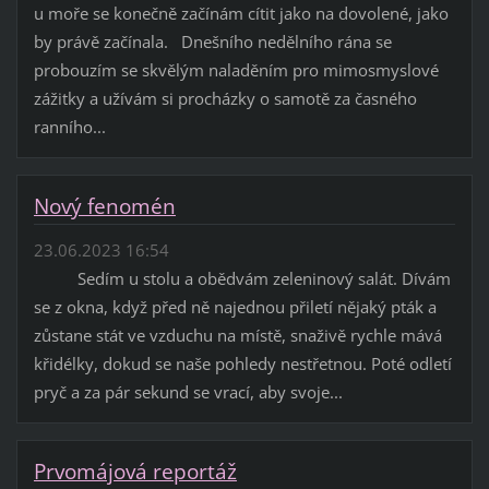
u moře se konečně začínám cítit jako na dovolené, jako
by právě začínala. Dnešního nedělního rána se
probouzím se skvělým naladěním pro mimosmyslové
zážitky a užívám si procházky o samotě za časného
ranního...
Nový fenomén
23.06.2023 16:54
Sedím u stolu a obědvám zeleninový salát. Dívám
se z okna, když před ně najednou přiletí nějaký pták a
zůstane stát ve vzduchu na místě, snaživě rychle mává
křidélky, dokud se naše pohledy nestřetnou. Poté odletí
pryč a za pár sekund se vrací, aby svoje...
Prvomájová reportáž