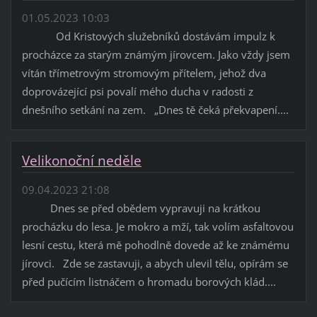
01.05.2023 10:03
Od Kristových služebníků dostávám impulz k
procházce za starým známým jírovcem. Jako vždy jsem
vítán třímetrovým stromovým přítelem, jehož dva
doprovázející psi povalí mého ducha v radosti z
dnešního setkání na zem. „Dnes tě čeká překvapení....
Velikonoční neděle
09.04.2023 21:08
Dnes se před obědem vypravuji na krátkou
procházku do lesa. Je mokro a mží, tak volím asfaltovou
lesní cestu, která mě pohodlně dovede až ke známému
jírovci. Zde se zastavuji, a abych ulevil tělu, opírám se
před pučícím listnáčem o hromadu borových klád....