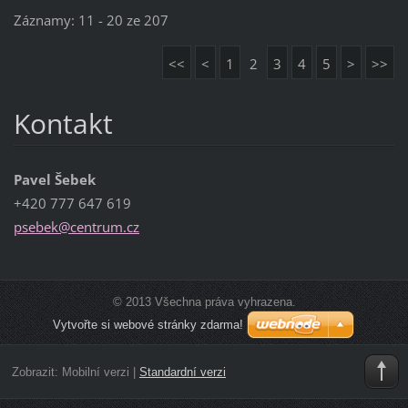
Záznamy: 11 - 20 ze 207
<<
<
1
2
3
4
5
>
>>
Kontakt
Pavel Šebek
+420 777 647 619
psebek@c
entrum.c
z
© 2013 Všechna práva vyhrazena.
Vytvořte si webové stránky zdarma!
Zobrazit:
Mobilní verzi
|
Standardní verzi