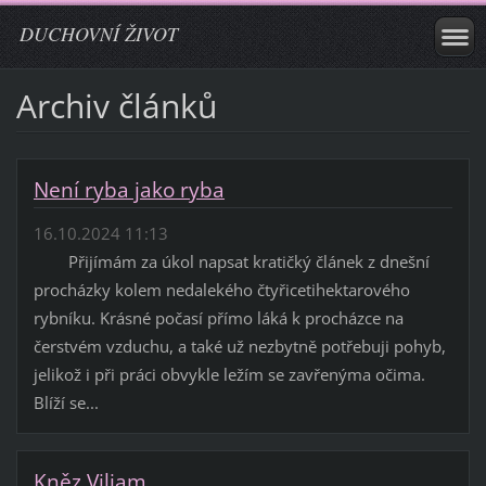
DUCHOVNÍ ŽIVOT
Archiv článků
Není ryba jako ryba
16.10.2024 11:13
Přijímám za úkol napsat kratičký článek z dnešní
procházky kolem nedalekého čtyřicetihektarového
rybníku. Krásné počasí přímo láká k procházce na
čerstvém vzduchu, a také už nezbytně potřebuji pohyb,
jelikož i při práci obvykle ležím se zavřenýma očima.
Blíží se...
Kněz Viliam