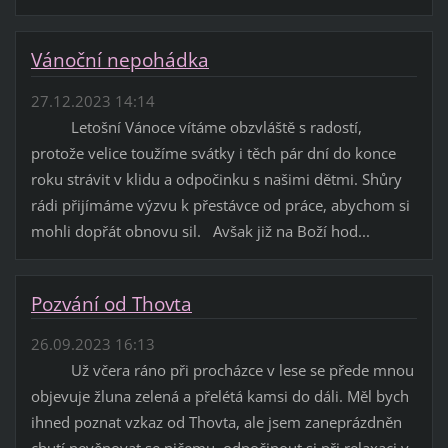
Vánoční nepohádka
27.12.2023 14:14
Letošní Vánoce vítáme obzvláště s radostí,
protože velice toužíme svátky i těch pár dní do konce
roku strávit v klidu a odpočinku s našimi dětmi. Shůry
rádi přijímáme výzvu k přestávce od práce, abychom si
mohli dopřát obnovu sil. Avšak již na Boží hod...
Pozvání od Thovta
26.09.2023 16:13
Už včera ráno při procházce v lese se přede mnou
objevuje žluna zelená a přelétá kamsi do dáli. Měl bych
ihned poznat vzkaz od Thovta, ale jsem zaneprázdněn
chutí nevěnovat se ničemu, odpočinout si při relaxaci v