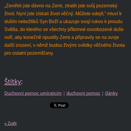
„Zemřeli jste dávno na Zemi, ztratili jste svůj pozemský
život. Nyní jste získali život věčný. Můžete odejít,” mluví k
duším nebožtíků Syn Boží a ukazuje svojí rukou k proudu
Světla, do kterého se všechny přítomné osvobozené duše
noří, aby konečně opustily Zemi a připravily se na svoje
další zrození, v němž budou živými svědky věčného života
pro ostatní pozemšťany.
Štítky
:
Duchovní pomoc umírajícím
|
duchovní pomoc
|
články
« Zpět