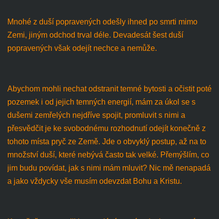
Mnohé z duší popravených odešly ihned po smrti mimo
Zemi, jiným odchod trval déle. Devadesát šest duší
popravených však odejít nechce a nemůže.
Abychom mohli nechat odstranit temné bytosti a očistit poté
pozemek i od jejich temných energií, mám za úkol se s
dušemi zemřelých nejdříve spojit, promluvit s nimi a
přesvědčit je ke svobodnému rozhodnutí odejít konečně z
tohoto místa pryč ze Země. Jde o obvyklý postup, až na to
množství duší, které nebývá často tak velké. Přemýšlím, co
jim budu povídat, jak s nimi mám mluvit? Nic mě nenapadá
a jako vždycky vše musím odevzdat Bohu a Kristu.