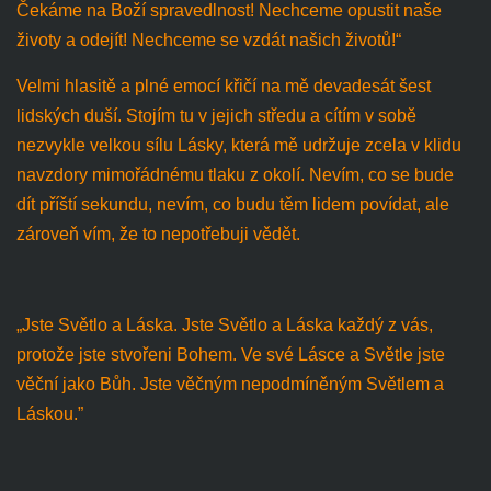
Čekáme na Boží spravedlnost! Nechceme opustit naše
životy a odejít! Nechceme se vzdát našich životů!“
Velmi hlasitě a plné emocí křičí na mě devadesát šest
lidských duší. Stojím tu v jejich středu a cítím v sobě
nezvykle velkou sílu Lásky, která mě udržuje zcela v klidu
navzdory mimořádnému tlaku z okolí. Nevím, co se bude
dít příští sekundu, nevím, co budu těm lidem povídat, ale
zároveň vím, že to nepotřebuji vědět.
„Jste Světlo a Láska. Jste Světlo a Láska každý z vás,
protože jste stvořeni Bohem. Ve své Lásce a Světle jste
věční jako Bůh. Jste věčným nepodmíněným Světlem a
Láskou.”