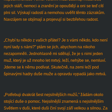
jejich stáří, nemoci a zranění je opouštějí a oni se teď cítí
plni sil. Výskají radostí a nemohou uvěřit těmto zázrakům.
Navzájem se objímají a projevují si bezbřehou radost.
„Chybí tu někdo z vašich přátel? Je s vámi někdo, kdo není
nyní tady s námi?” ptám se jich, abychom na nikoho
nezapomněli. Jednohlasně mi sdělují, že je s nimi jeden
muž, který je už mnoho let mrtvý, leží, nehýbe se, nemluví.
Jdeme se k němu podívat. Skutečně, na zemi leží pod
špinavými hadry duše muže a opravdu vypadá jako mrtvá.
„Potřebuji dvakrát šest nejsilnějších mužů,” žádám okolo
stojící duše o pomoc. Nejsilnější znamená s nejsilnějším
Světlem v duši, které duši činí svojí září velkou a silnou. Za