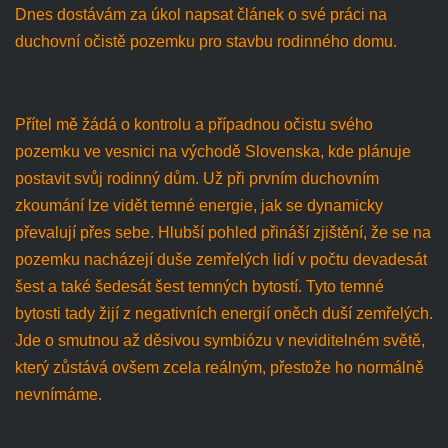
Dnes dostávám za úkol napsat článek o své práci na
duchovní očistě pozemku pro stavbu rodinného domu.
Přítel mě žádá o kontrolu a případnou očistu svého
pozemku ve vesnici na východě Slovenska, kde plánuje
postavit svůj rodinný dům. Už při prvním duchovním
zkoumání lze vidět temné energie, jak se dynamicky
převalují přes sebe. Hlubší pohled přináší zjištění, že se na
pozemku nacházejí duše zemřelých lidí v počtu devadesát
šest a také šedesát šest temných bytostí. Tyto temné
bytosti tady žijí z negativních energií oněch duší zemřelých.
Jde o smutnou až děsivou symbiózu v neviditelném světě,
který zůstává ovšem zcela reálným, přestože ho normálně
nevnímáme.