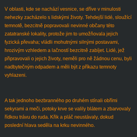
V oblasti, kde se nachází vesnice, se dříve v minulosti
nehezky zacházelo s lidskými životy. Tehdejší lidé, sloužící
temnotě, bezcitně popravovali nevinné občany této
zatatranské lokality, protože jim to umožňovala jejich
fyzická převaha; vládli mohutnými silnými postavami,
hrozivým vzhledem a lačností bezcitně zabíjet. Lidé, jež
připravovali o jejich životy, neměli pro ně žádnou cenu, byli
nadbytečným odpadem a měli být z příkazu temnoty
vyhlazeni.
A tak jednoho bezbranného po druhém stínali obřími
sekyrami a meči, potoky krve se valily blátem a zbarvovaly
řídkou trávu do ruda. Křik a pláč neustávaly, dokud
poslední hlava seděla na krku nevinného.