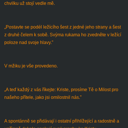
chvilku už stojí vedle mě.
„Postavte se podél ležícího šest z jedné jeho strany a šest
z druhé čelem k sobě. Svýma rukama ho zvedněte v ležící
poloze nad svoje hlavy.”
V mžiku je vše provedeno.
„A teď každý z vás říkejte: Kriste, prosíme Tě o Milost pro
našeho přítele, jako jsi omilostnil nás.”
A spontánně se přidávají i ostatní přihlížející a radostně a