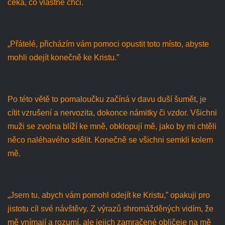
čeká, co vlastně chci.
„Přátelé, přicházím vám pomoci opustit toto místo, abyste
mohli odejít konečně ke Kristu.”
Po této větě to pomaloučku začíná v davu duší šumět, je
cítit vzrušení a nervozita, dokonce námitky či vzdor. Všichni
muži se zvolna blíží ke mně, obklopují mě, jako by mi chtěli
něco naléhavého sdělit. Konečně se všichni semkli kolem
mě.
„Jsem tu, abych vám pomohl odejít ke Kristu,” opakuji pro
jistotu cíl své návštěvy. Z výrazů shromážděných vidím, že
mě vnímají a rozumí, ale jejich zamračené obličeje na mě