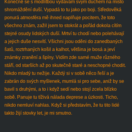
Konečně se s modlitbou vydávám svým duchem na místo
shromáždění duší. Vypadá to tu jako po boji. Středověká
ponurá atmosféra mě ihned naplňuje pocitem, že toto
všechno znám, zažil jsem to stokrát a pořád dokola cítím
stejné osudy lidských duší. Mrtví tu chodí nebo polehávají
a jejich duše nesvítí. Všichni jsou oděni do zanedbaných
šatů, roztrhaných košil a kalhot, většina je bosá a jeví
známky zranění a špíny. Vidím zde samé muže různého
stáří, od starších až po skutečně staré a neschopné chodit.
Nikdo mladý tu nežije. Každý si v sobě něco řeší a je
zabrán do svých myšlenek, mumlá si pro sebe, aniž by se
bavil s druhými, a to i když sedí nebo stojí zcela blízko
sobě. Panuje tu tíživá nálada deprese a úzkosti. Ticho,
nikdo nemluví nahlas. Když si představím, že tu tito lidé
takto žijí stovky let, je mi smutno.