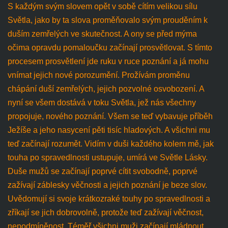
S každým svým slovem opět v sobě cítím velikou sílu
Světla, jako by ta slova proměňovalo svým prouděním k
duším zemřelých ve skutečnost. A ony se před mýma
očima opravdu pomaloučku začínají prosvětlovat. S tímto
procesem prosvětlení jde ruku v ruce poznání a já mohu
vnímat jejich nové porozumění. Prožívám proměnu
chápání duší zemřelých, jejich pozvolné osvobození. A
nyní se všem dostává v toku Světla, jež nás všechny
propojuje, nového poznání. Všem se teď vybavuje příběh
Ježíše a jeho nasycení pěti tisíc hladových. A všichni mu
teď začínají rozumět. Vidím v duši každého kolem mě, jak
touha po spravedlnosti ustupuje, umírá ve Světle Lásky.
Duše mužů se začínají poprvé cítit svobodně, poprvé
zažívají záblesky věčnosti a jejich poznání je beze slov.
Uvědomují si svoje krátkozraké touhy po spravedlnosti a
zříkají se jich dobrovolně, protože teď zažívají věčnost,
nepodmíněnost. Téměř všichni muži začínají mládnout,