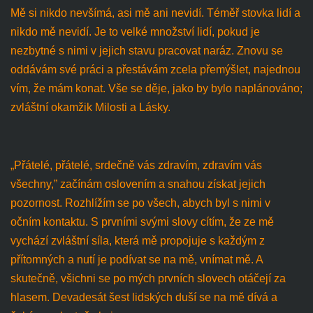
Mě si nikdo nevšímá, asi mě ani nevidí. Téměř stovka lidí a
nikdo mě nevidí. Je to velké množství lidí, pokud je
nezbytné s nimi v jejich stavu pracovat naráz. Znovu se
oddávám své práci a přestávám zcela přemýšlet, najednou
vím, že mám konat. Vše se děje, jako by bylo naplánováno;
zvláštní okamžik Milosti a Lásky.
„Přátelé, přátelé, srdečně vás zdravím, zdravím vás
všechny,” začínám oslovením a snahou získat jejich
pozornost. Rozhlížím se po všech, abych byl s nimi v
očním kontaktu. S prvními svými slovy cítím, že ze mě
vychází zvláštní síla, která mě propojuje s každým z
přítomných a nutí je podívat se na mě, vnímat mě. A
skutečně, všichni se po mých prvních slovech otáčejí za
hlasem. Devadesát šest lidských duší se na mě dívá a