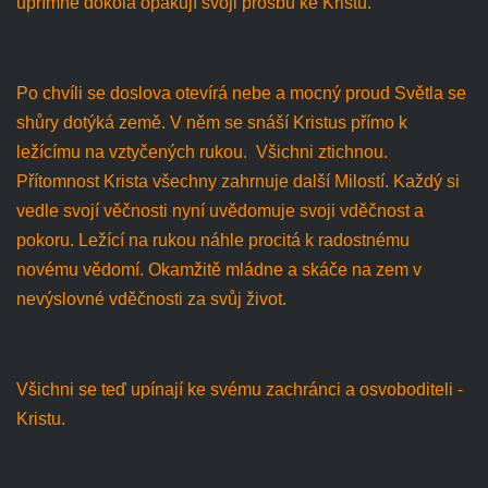
upřímně dokola opakují svoji prosbu ke Kristu.
Po chvíli se doslova otevírá nebe a mocný proud Světla se
shůry dotýká země. V něm se snáší Kristus přímo k
ležícímu na vztyčených rukou. Všichni ztichnou.
Přítomnost Krista všechny zahrnuje další Milostí. Každý si
vedle svojí věčnosti nyní uvědomuje svoji vděčnost a
pokoru. Ležící na rukou náhle procitá k radostnému
novému vědomí. Okamžitě mládne a skáče na zem v
nevýslovné vděčnosti za svůj život.
Všichni se teď upínají ke svému zachránci a osvoboditeli -
Kristu.