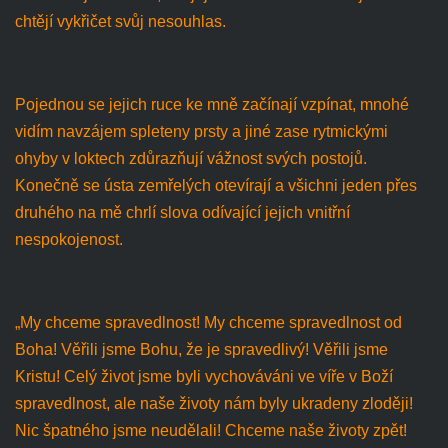
chtějí vykřičet svůj nesouhlas.
Pojednou se jejich ruce ke mně začínají vzpínat, mnohé
vidím navzájem spleteny prsty a jiné zase rytmickými
ohyby v loktech zdůrazňují vážnost svých postojů.
Konečně se ústa zemřelých otevírají a všichni jeden přes
druhého na mě chrlí slova odívající jejich vnitřní
nespokojenost.
„My chceme spravedlnost! My chceme spravedlnost od
Boha! Věřili jsme Bohu, že je spravedlivý! Věřili jsme
Kristu! Celý život jsme byli vychováváni ve víře v Boží
spravedlnost, ale naše životy nám byly ukradeny zloději!
Nic špatného jsme neudělali! Chceme naše životy zpět!