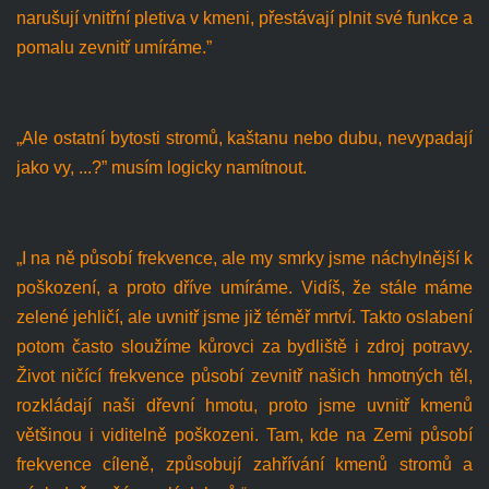
narušují vnitřní pletiva v kmeni, přestávají plnit své funkce a
pomalu zevnitř umíráme.”
„Ale ostatní bytosti stromů, kaštanu nebo dubu, nevypadají
jako vy, ...?” musím logicky namítnout.
„I na ně působí frekvence, ale my smrky jsme náchylnější k
poškození, a proto dříve umíráme. Vidíš, že stále máme
zelené jehličí, ale uvnitř jsme již téměř mrtví. Takto oslabení
potom často sloužíme kůrovci za bydliště i zdroj potravy.
Život ničící frekvence působí zevnitř našich hmotných těl,
rozkládají naši dřevní hmotu, proto jsme uvnitř kmenů
většinou i viditelně poškozeni. Tam, kde na Zemi působí
frekvence cíleně, způsobují zahřívání kmenů stromů a