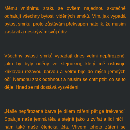
Mému vnitřnímu zraku se ovšem najednou skutečně
odhalují všechny bytosti viděných smrků. Vím, jak vypadá
bytost smrku, proto zůstávám překvapen natolik, že musím
zastavit a neskrývám svůj údiv.
Všechny bytosti smrků vypadají dnes velmi nepřirozeně,
jako by byly oděny ve stejnokroj, který mě oslovuje
křiklavou rezavou barvou a velmi bije do mých jemných
očí. Nemohu zrak odtrhnout a musím se chtít ptát, co se to
děje. Hned se mi dostává vysvětlení:
„Naše nepřirozená barva je dílem záření pět gé frekvencí.
Spaluje naše jemná těla a stejně jako u zvířat a lidí ničí i
nám také naše éterická těla. Vlivem tohoto záření se