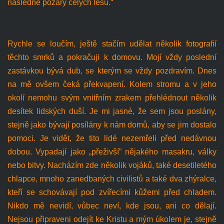
následně požáry celých lesů.“
Rychle se loučím, ještě stačím udělat několik fotografií
těchto smrků a pokračuji k domovu. Mojí vždy poslední
zastávkou bývá dub, se kterým se vždy pozdravím. Dnes
na mě ovšem čeká překvapení. Kolem stromu a v jeho
okolí nemohu svým vnitřním zrakem přehlédnout několik
desítek lidských duší. Je mi jasné, že sem jsou poslány,
stejně jako bývají posílány k nám domů, aby se jim dostalo
pomoci. Je vidět, že tito lidé nezemřeli před nedávnou
dobou. Vypadají jako „přeživší” nějakého masakru, války
nebo bitvy. Nacházím zde několik vojáků, také desetiletého
chlapce, mnoho zanedbaných civilistů a také dva zhýralce,
kteří se schovávají pod zvířecími kůžemi před chladem.
Nikdo mě nevidí, vůbec neví, kde jsou, ani co dělají.
Nejsou připraveni odejít ke Kristu a mým úkolem je, stejně