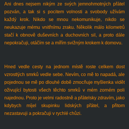
Ani dnes nejsem nikým ze svých jemnohmotných přátel
pozván, a tak si s pocitem volnosti a svobody užívám
každý krok. Nikdo se mnou nekomunikuje, nikdo se
neukazuje mému vnitřnímu zraku. Několik málo kilometrů
stačí k obnově duševních a duchovních sil, a proto dále
nepokračuji, otáčím se a mířím svižným krokem k domovu.
Hned vedle cesty na jednom místě roste celkem dost
vzrostlých smrků vedle sebe. Nevím, co mě to napadá, ale
pojednou se mě po dlouhé době zmocňuje myšlenka vidět
oživující bytosti všech těchto smrků v mém zorném poli
najednou. Proto je velmi radostně a přátelsky zdravím, jako
kdybych míjel skupinku lidských přátel, a přitom
nezastavuji a pokračuji v rychlé chůzi.