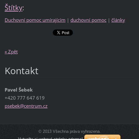
Štítky
:
Duchovní pomoc umírajícím
|
duchovní pomoc
|
články
« Zpět
Kontakt
Pavel Šebek
+420 777 647 619
psebek@c
entrum.c
z
© 2013 Všechna práva vyhrazena.