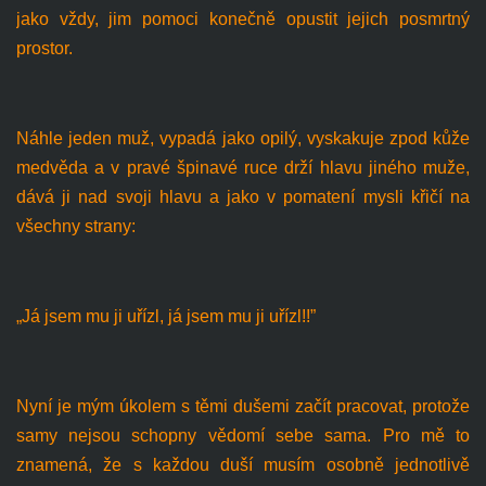
jako vždy, jim pomoci konečně opustit jejich posmrtný
prostor.
Náhle jeden muž, vypadá jako opilý, vyskakuje zpod kůže
medvěda a v pravé špinavé ruce drží hlavu jiného muže,
dává ji nad svoji hlavu a jako v pomatení mysli křičí na
všechny strany:
„Já jsem mu ji uřízl, já jsem mu ji uřízl!!”
Nyní je mým úkolem s těmi dušemi začít pracovat, protože
samy nejsou schopny vědomí sebe sama. Pro mě to
znamená, že s každou duší musím osobně jednotlivě