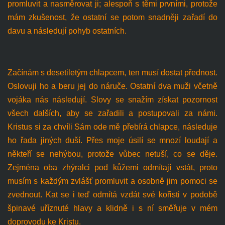
promluvit a nasměrovat ji; alespoň s těmi prvními, protože
mám zkušenost, že ostatní se potom snadněji zařadí do
davu a následují pohyb ostatních.
Začínám s desetiletým chlapcem, ten musí dostat přednost.
Oslovuji ho a beru jej do náruče. Ostatní dva muži včetně
vojáka nás následují. Slovy se snažím získat pozornost
všech dalších, aby se zařadili a postupovali za námi.
Kristus si za chvíli Sám ode mě přebírá chlapce, následuje
ho řada jiných duší. Přes moje úsilí se mnozí loudají a
někteří se nehýbou, protože vůbec netuší, co se děje.
Zejména oba zhýralci pod kůžemi odmítají vstát, proto
musím s každým zvlášť promluvit a osobně jim pomoci se
zvednout. Kat se i teď odmítá vzdát své kořisti v podobě
špinavé uříznuté hlavy a klidně i s ní směřuje v mém
doprovodu ke Kristu.