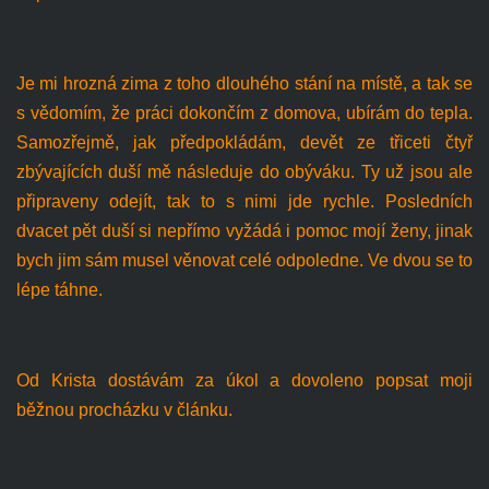
Je mi hrozná zima z toho dlouhého stání na místě, a tak se
s vědomím, že práci dokončím z domova, ubírám do tepla.
Samozřejmě, jak předpokládám, devět ze třiceti čtyř
zbývajících duší mě následuje do obýváku. Ty už jsou ale
připraveny odejít, tak to s nimi jde rychle. Posledních
dvacet pět duší si nepřímo vyžádá i pomoc mojí ženy, jinak
bych jim sám musel věnovat celé odpoledne. Ve dvou se to
lépe táhne.
Od Krista dostávám za úkol a dovoleno popsat moji
běžnou procházku v článku.