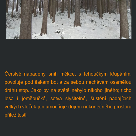
Čerstvě napadený sníh měkce, s lehoučkým křupáním,
povoluje pod tlakem bot a za sebou nechávám osamělou
dráhu stop. Jako by na světě nebylo nikoho jiného; ticho
lesa i jemňoučké, sotva slyšitelné, šustění padajících
velkých vloček jen umocňuje dojem nekonečného prostoru
příležitostí.