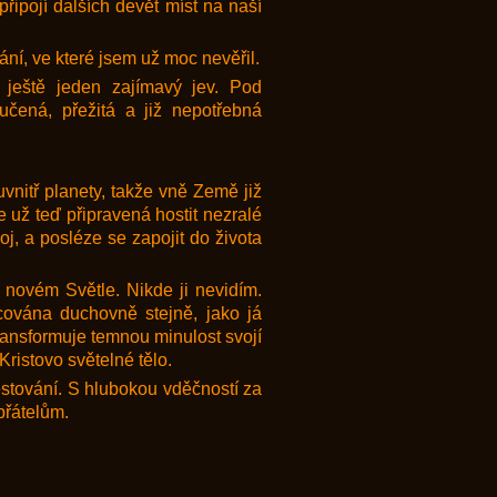
ipojí dalších devět míst na naší
ání, ve které jsem už moc nevěřil.
i ještě jeden zajímavý jev. Pod
čená, přežitá a již nepotřebná
uvnitř planety, takže vně Země již
 už teď připravená hostit nezralé
j, a posléze se zapojit do života
v novém Světle. Nikde ji nevidím.
acována duchovně stejně, jako já
transformuje temnou minulost svojí
ristovo světelné tělo.
stování. S hlubokou vděčností za
přátelům.