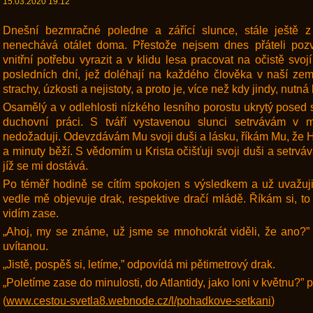
15.03.2020 19:12
Dnešní bezmračné poledne a zářící slunce, stále ještě
nenechává otálet doma. Přestože nejsem dnes přáteli pozv
vnitřní potřebu vyrazit a v klidu lesa pracovat na očistě sv
posledních dní, jež doléhají na každého člověka v naší zem
strachy, úzkosti a nejistoty, a proto je, více než kdy jindy, nutn
Osamělý a v odlehlosti nízkého lesního porostu ukrytý posed 
duchovní práci. S tváří vystavenou slunci setrvávám v 
nedožaduji. Odevzdávám Mu svoji duši a lásku, říkám Mu, že Ho 
a minuty běží. S vědomím u Krista očišťuji svoji duši a setrvá
jíž se mi dostává.
Po téměř hodině se cítím spokojen s výsledkem a už uvažu
vedle mě objevuje drak, respektive dračí mládě. Říkám si, to
vidím zase.
„Ahoj, my se známe, už jsme se mnohokrát viděli, že ano?”
uvítanou.
„Jistě, pospěš si, letíme,” odpovídá mi pětimetrový drak.
„Poletíme zase do minulosti, do Atlantidy, jako loni v květnu?” 
(
www.cestou-svetla8.webnode.cz/l/pohadkove-setkani
)