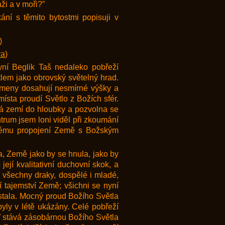
ži a v moři?”
ní s těmito bytostmi popisuji v
)
va
)
yní Beglik Taš nedaleko pobřeží
em jako obrovský světelný hrad.
ameny dosahují nesmírné výšky a
místa proudí Světlo z Božích sfér.
dá zemí do hloubky a pozvolna se
trum jsem loni viděl při zkoumání
nému propojení Země s Božským
, Země jako by se hnula, jako by
ejí kvalitativní duchovní skok, a
y všechny draky, dospělé i mladé,
í tajemství Země; všichni se nyní
astala. Mocný proud Božího Světla
yly v létě ukázány. Celé pobřeží
ď stává zásobárnou Božího Světla