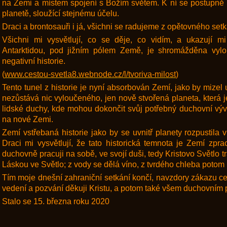
na Zemi a místem spojení s Božím světem. K ní se postupně př
planetě, sloužící stejnému účelu.
Draci a brontosauři i já, všichni se radujeme z opětovného setk
Všichni mi vysvětlují, co se děje, co vidím, a ukazují m
Antarktidou, pod jižním pólem Země, je shromážděna vylou
negativní historie.
(
www.cestou-svetla8.webnode.cz/l/tvoriva-milost
)
Tento tunel z historie je nyní absorbován Zemí, jako by mizel 
nezůstává nic vyloučeného, jen nově stvořená planeta, která je
lidské duchy, kde mohou dokončit svůj potřebný duchovní vývo
na nové Zemi.
Zemí vstřebaná historie jako by se uvnitř planety rozpustila 
Draci mi vysvětlují, že tato historická temnota je Zemí zpr
duchovně pracuji na sobě, ve svojí duši, tedy Kristovo Světlo 
Láskou ve Světlo; z vody se dělá víno, z tvrdého chleba potom K
Tím moje dnešní zahraniční setkání končí, navzdory zákazu ce
vedení a pozvání děkuji Kristu, a potom také všem duchovním 
Stalo se 15. března roku 2020