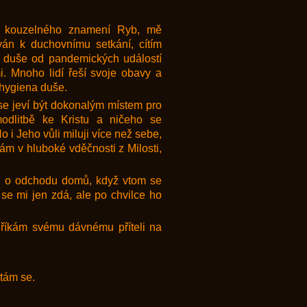
 z kouzelného znamení Ryb, mě
án k duchovnímu setkání, cítím
ojí duše od pandemických událostí
i. Mnoho lidí řeší svoje obavy a
á hygiena duše.
se jeví být dokonalým místem pro
modlitbě ke Kristu a ničeho se
i Jeho vůli miluji více než sebe,
vám v hluboké vděčnosti z Milosti,
ji o odchodu domů, když vtom se
 se mi jen zdá, ale po chvilce ho
 říkám svému dávnému příteli na
ptám se.