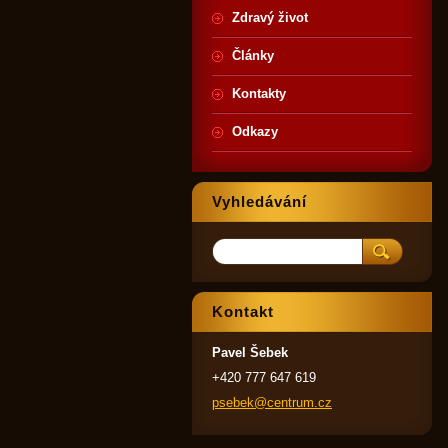
Zdravý život
Články
Kontakty
Odkazy
Vyhledávání
Kontakt
Pavel Šebek
+420 777 647 619
psebek@c
entrum.c
z