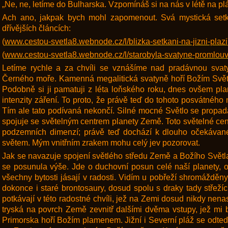
„Ne, ne, letíme do Bulharska. Vzpomínáš si na nás v létě na plá
Ach ano, jakpak bych mohl zapomenout. Svá mystická setká
dřívějších článcích:
(
www.cestou-svetla8.webnode.cz/l/blizka-setkani-na-jizni-plazi
(
www.cestou-svetla8.webnode.cz/l/starobyla-svatyne-promlou
Letíme rychle a za chvíli se vznášíme nad pradávnou svat
Černého moře. Kamenná megalitická svatyně hoří Božím Světl
Podobně si ji pamatuji z léta loňského roku, dnes ovšem pl
intenzity záření. To proto, že právě teď do tohoto posvátného 
Tím ale tato podívaná nekončí. Silné mocné Světlo se propa
spojuje se světelným centrem planety Země. Toto světelné cen
podzemních dimenzí; právě teď dochází k dlouho očekáva
světem. Mým vnitřním zrakem mohu celý jev pozorovat.
Jak se navazuje spojení světlého středu Země a Božího Světla
se posunula výše. Jde o duchovní posun celé naší planety, o j
všechny bytosti jásají v radosti. Vidím u pobřeží shromážděn
dokonce i staré brontosaury, dosud spolu s draky tady střežíc
potkávají v této radostné chvíli, jež na Zemi dosud nikdy nen
tryská na povrch Země zevnitř dalšími dvěma vstupy, jež mi b
Primorska hoří Božím plamenem. Jižní i Severní pláž se odte