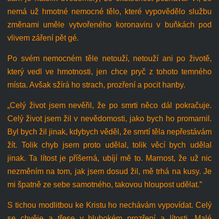
nemá už hmotné nemocné tělo, které vypovědělo službu
změnami uměle vytvořeného koronaviru v buňkách pod
vlivem záření pět gé.
Po svém nemocném těle netouží, netouží ani po životě,
který vedl ve hmotnosti, jen chce pryč z tohoto temného
místa. Avšak sžírá ho strach, prozření a pocit hanby.
„Celý život jsem nevěřil, že po smrti něco dál pokračuje.
Celý život jsem žil v nevědomosti, jako bych ho promarnil.
Byl bych žil jinak, kdybych věděl, že smrtí těla nepřestávám
žít. Tolik chyb jsem proto udělal, tolik věcí bych udělal
jinak. Ta lítost je příšerná, ubíjí mě to. Marnost, že už nic
nezměním na tom, jak jsem dosud žil, mě trhá na kusy. Je
mi špatně ze sebe samotného, takovou hloupost udělat.”
S tichou modlitbou ke Kristu ho nechávám vypovídat. Celý
se chvěje a třese v hlubokém prozření a lítosti. Malé