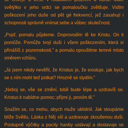
světýlko v jeho srdci se pomaloučku zvětšuje. Vidím
poškození jeho duše od pět gé frekvencí, jež zasahují i
schopnosti správně vnímat sebe a vůbec skutečnost.
„Pojď, pomalu půjdeme. Doprovodím tě ke Kristu. On ti
pomůže. Pomůže tvojí duši i všem poškozením, která si
přinášíš z pozemskosti,” a pomalu opouštíme temné místo
směrem vzhůru.
„Já jsem nikdy nevěřil, že Kristus je, že existuje, jak bych
se s ním mohl teď potkat? Hrozně se stydím.”
„Neboj se, vše se změní, tobě bude lépe a uzdravíš se.
Kristus ti nabídne pomoc; přijmi ji, prosím tě.”
Snažím se, co mohu, abych muže uklidnil. Jak stoupáme
blíže Světlu, Láska z Něj sílí a uzdravuje zkoušenou duši.
Postupně výčitky a pocity hanby ustávají a dostavuje se