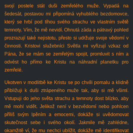
svojí postele stát duši zemřelého muže. Vypadá na
šedesát, postavou mi připomíná vyhublého bezdomovce,
který se hrbí pod tíhou svého strachu ve vlastním světě
temnoty. Vím, že mě nevidí. Ohnutá záda a pátravý pohled
prozrazují také nejistotu, přesto si udržuje svoje vědomí v
činnosti. Kristovi služebníci Světla mi vyřizují vzkaz od
Pána, že se mám se zemřelým spojit, promluvit s ním a
odvést ho přímo ke Kristu na náhradní planetku pro
zemřelé.
Ukotven v modlitbě ke Kristu se po chvíli pomalu a klidně
přibližuji k duši ztrápeného muže tak, aby si mě všiml.
Vstupuji do jeho světa strachu a temnoty dost blízko, aby
mě mohl vidět. Jelikož není v bezvědomí nebo pohlcen
příliš svým lpěním a emocemi, dokáže si uvědomovat
skutečnost sebe i svého okolí. Jakmile mě zahlédne,
okamžitě ví, že mu nechci ublížit, dokáže mě identifikovat