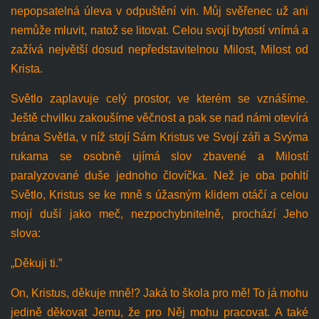
nepopsatelná úleva v odpuštění vin. Můj svěřenec už ani
nemůže mluvit, natož se litovat. Celou svojí bytostí vnímá a
zažívá největší dosud nepředstavitelnou Milost, Milost od
Krista.
Světlo zaplavuje celý prostor, ve kterém se vznášíme.
Ještě chvilku zakoušíme věčnost a pak se nad námi otevírá
brána Světla, v níž stojí Sám Kristus ve Svojí záři a Svýma
rukama se osobně ujímá slov zbavené a Milostí
paralyzované duše jednoho človíčka. Než je oba pohltí
Světlo, Kristus se ke mně s úžasným klidem otáčí a celou
mojí duší jako meč, nezpochybnitelně, prochází Jeho
slova:
„Děkuji ti.”
On, Kristus, děkuje mně!? Jaká to škola pro mě! To já mohu
jedině děkovat Jemu, že pro Něj mohu pracovat. A také