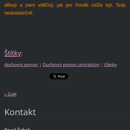
děkuji a jsem vděčný, jak jen člověk může být. Tedy
nedostatečně.
Štítky
:
duchovní pomoc
|
Duchovní pomoc umírajícím
|
články
« Zpět
Kontakt
Pavel Šebek