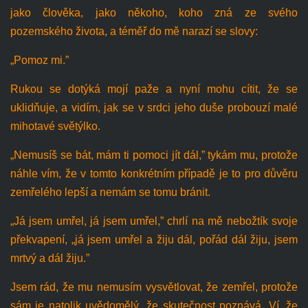
jako člověka, jako někoho, koho zná ze svého
pozemského života, a téměř do mě narazí se slovy:
„Pomoz mi.”
Rukou se dotýká mojí paže a nyní mohu cítit, že se
uklidňuje, a vidím, jak se v srdci jeho duše probouzí malé
mihotavé světýlko.
„Nemusíš se bát, mám ti pomoci jít dál,” tykám mu, protože
náhle vím, že v tomto konkrétním případě je to pro důvěru
zemřelého lepší a nemám se tomu bránit.
„Já jsem umřel, já jsem umřel,” chrlí na mě nebožtík svoje
překvapení, „já jsem umřel a žiju dál, pořád dál žiju, jsem
mrtvý a dál žiju.”
Jsem rád, že mu nemusím vysvětlovat, že zemřel, protože
sám je natolik uvědomělý, že skutečnost poznává. Ví, že