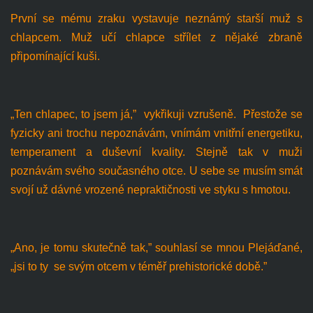
První se mému zraku vystavuje neznámý starší muž s
chlapcem. Muž učí chlapce střílet z nějaké zbraně
připomínající kuši.
„Ten chlapec, to jsem já,” vykřikuji vzrušeně. Přestože se
fyzicky ani trochu nepoznávám, vnímám vnitřní energetiku,
temperament a duševní kvality. Stejně tak v muži
poznávám svého současného otce. U sebe se musím smát
svojí už dávné vrozené nepraktičnosti ve styku s hmotou.
„Ano, je tomu skutečně tak,” souhlasí se mnou Plejáďané,
„jsi to ty se svým otcem v téměř prehistorické době.”