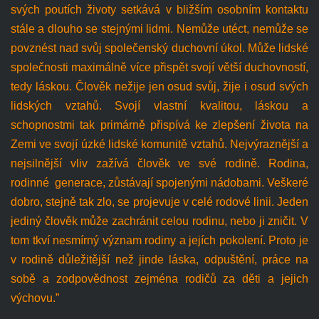
svých poutích životy setkává v bližším osobním kontaktu
stále a dlouho se stejnými lidmi. Nemůže utéct, nemůže se
povznést nad svůj společenský duchovní úkol. Může lidské
společnosti maximálně více přispět svojí větší duchovností,
tedy láskou. Člověk nežije jen osud svůj, žije i osud svých
lidských vztahů. Svojí vlastní kvalitou, láskou a
schopnostmi tak primárně přispívá ke zlepšení života na
Zemi ve svojí úzké lidské komunitě vztahů. Nejvýraznější a
nejsilnější vliv zažívá člověk ve své rodině. Rodina,
rodinné generace, zůstávají spojenými nádobami. Veškeré
dobro, stejně tak zlo, se projevuje v celé rodové linii. Jeden
jediný člověk může zachránit celou rodinu, nebo ji zničit. V
tom tkví nesmírný význam rodiny a jejích pokolení. Proto je
v rodině důležitější než jinde láska, odpuštění, práce na
sobě a zodpovědnost zejména rodičů za děti a jejich
výchovu.”