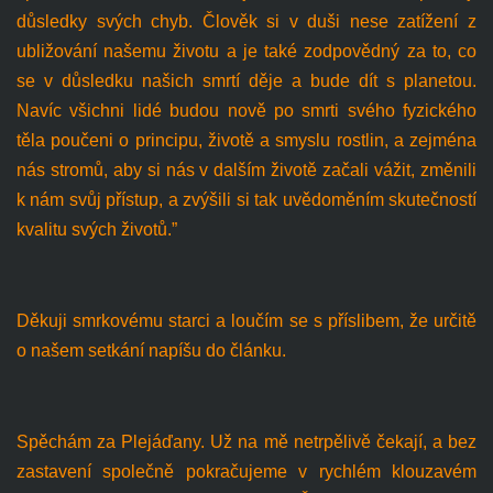
důsledky svých chyb. Člověk si v duši nese zatížení z
ubližování našemu životu a je také zodpovědný za to, co
se v důsledku našich smrtí děje a bude dít s planetou.
Navíc všichni lidé budou nově po smrti svého fyzického
těla poučeni o principu, životě a smyslu rostlin, a zejména
nás stromů, aby si nás v dalším životě začali vážit, změnili
k nám svůj přístup, a zvýšili si tak uvědoměním skutečností
kvalitu svých životů.”
Děkuji smrkovému starci a loučím se s příslibem, že určitě
o našem setkání napíšu do článku.
Spěchám za Plejáďany. Už na mě netrpělivě čekají, a bez
zastavení společně pokračujeme v rychlém klouzavém