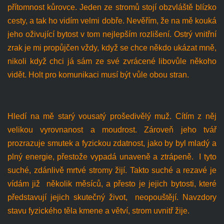
přítomnost kůrovce. Jeden ze stromů stojí obzvláště blízko
cesty, a tak ho vidím velmi dobře. Nevěřím, že na mě kouká
jeho oživující bytost v tom nejlepším rozlišení. Ostrý vnitřní
zrak je mi propůjčen vždy, když se chce někdo ukázat mně,
nikoli když chci já sám ze své zvrácené libovůle někoho
vidět. Holt pro komunikaci musí být vůle obou stran.
Hledí na mě starý vousatý prošedivělý muž. Cítím z něj
velikou vyrovnanost a moudrost. Zároveň jeho tvář
prozrazuje smutek a fyzickou zdatnost, jako by byl mladý a
plný energie, přestože vypadá unaveně a ztrápeně. I tyto
suché, zdánlivě mrtvé stromy žijí. Takto suché a rezavé je
vídám již několik měsíců, a přesto je jejich bytosti, které
představují jejich skutečný život, neopouštějí. Navzdory
stavu fyzického těla kmene a větví, strom uvnitř žije.