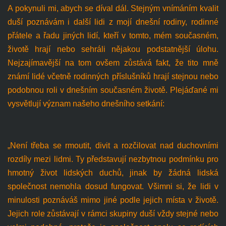
A pokynuli mi, abych se díval dál. Stejným vnímáním kvalit
duší poznávám i další lidi z mojí dnešní rodiny, rodinné
přátele a řadu jiných lidí, kteří v tomto, mém současném,
životě hrají nebo sehráli nějakou podstatnější úlohu.
Nejzajímavější na tom ovšem zůstává fakt, že tito mně
známí lidé včetně rodinných příslušníků hrají stejnou nebo
podobnou roli v dnešním současném životě. Plejáďané mi
vysvětlují význam našeho dnešního setkání:
„Není třeba se rmoutit, divit a rozčilovat nad duchovními
rozdíly mezi lidmi. Ty představují nezbytnou podmínku pro
hmotný život lidských duchů, jinak by žádná lidská
společnost nemohla dosud fungovat. Všimni si, že lidi v
minulosti poznáváš mimo jiné podle jejich místa v životě.
Jejich role zůstávají v rámci skupiny duší vždy stejné nebo