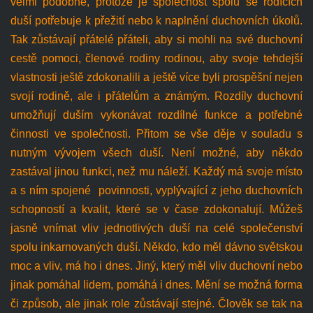
velmi podobné, protože je společnost spolu se rodících
duší potřebuje k přežití nebo k naplnění duchovních úkolů.
Tak zůstávají přátelé přáteli, aby si mohli na své duchovní
cestě pomoci, členové rodiny rodinou, aby svoje tehdejší
vlastnosti ještě zdokonalili a ještě více byli prospěšní nejen
svojí rodině, ale i přátelům a známým. Rozdíly duchovní
umožňují duším vykonávat rozdílné funkce a potřebné
činnosti ve společnosti. Přitom se vše děje v souladu s
nutným vývojem všech duší. Není možné, aby někdo
zastával jinou funkci, než mu náleží. Každý má svoje místo
a s ním spojené povinnosti, vyplývající z jeho duchovních
schopností a kvalit, které se v čase zdokonalují. Můžeš
jasně vnímat vliv jednotlivých duší na celé společenství
spolu inkarnovaných duší. Někdo, kdo měl dávno světskou
moc a vliv, má ho i dnes. Jiný, který měl vliv duchovní nebo
jinak pomáhal lidem, pomáhá i dnes. Mění se možná forma
či způsob, ale jinak role zůstávají stejné. Člověk se tak na