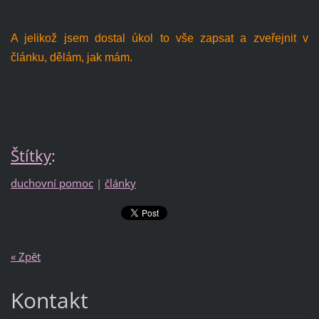
A jelikož jsem dostal úkol to vše zapsat a zveřejnit v
článku, dělám, jak mám.
Štítky
:
duchovní pomoc
|
články
« Zpět
Kontakt