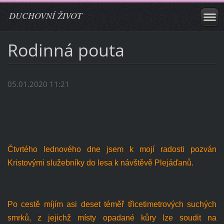
DUCHOVNÍ ŽIVOT
Rodinná pouta
05.01.2020 11:21
Čtvrtého lednového dne jsem k mojí radosti pozván
Kristovými služebníky do lesa k návštěvě Plejáďanů.
Po cestě míjím asi deset téměř třicetimetrových suchých
smrků, z jejichž místy opadané kůry lze soudit na