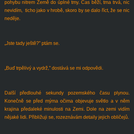
pohybu nitrem Země do úplné tmy. Čas běží, tma trvá, nic
nevidím, ticho jako v hrobě, skoro by se dalo říct, že se nic
neděje.
„Jste tady ještě?” ptám se.
„Buď trpělivý a vydrž,” dostává se mi odpovědi.
Další předlouhé sekundy pozemského času plynou.
Konečně se před mýma očima objevuje světlo a v něm
krajina předaleké minulosti na Zemi. Dole na zemi vidím
nějaké lidi. Přibližuji se, rozeznávám detaily jejich obličejů.