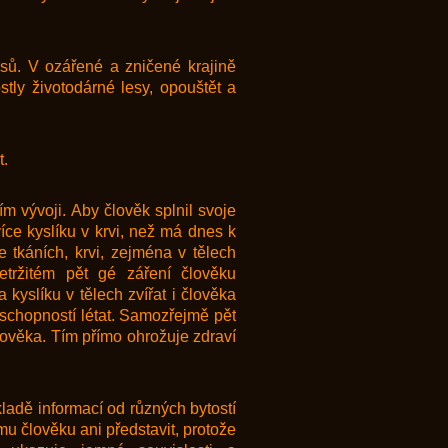
esů. V ozářené a zničené krajině
stly životodárné lesy, opouštět a
t.
m vývoji. Aby člověk splnil svoje
íce kyslíku v krvi, než má dnes k
e tkáních, krvi, zejména v tělech
řetržitém pět gé záření člověku
kyslíku v tělech zvířat i člověka
u schopností létat. Samozřejmě pět
člověka. Tím přímo ohrožuje zdraví
ladě informací od různých bytostí
ému člověku ani představit, protože