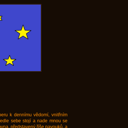
eru k dennímu vědomí, vnitřním
 Vedle sebe stojí a nade mnou se
ovna, představený říše pavouků, a