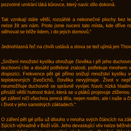
pozvolné umírání láká kůrovce, který navíc dílo dokoná.
Tak vznikají stále větší, rozsáhlé a nekonečné plochy bez l
nelze žít ani nám. Proto jsme nuceni tato místa, kde dříve ro
stěhovat se blíže lidem, i do jejich domovů.“
Jednohlasná řeč na chvíli ustává a slova se teď ujímá jen Thov
„Snížení množství kyslíku ohrožuje člověka i při jeho duchovní
duchovní cíle a dosáhl potřebné zralosti, potřebuje mnohem v
dispozici. Frekvence pět gé přímo snižují množství kyslíku v
teplokrevných živočichů, člověka nevyjímaje. Život v nep
neumožňuje duchovně se správně vyvíjet. Navíc nízká hladina 
přináší větší hutnost tkání, která se u ptáků projevuje ztíženo
gé záření ničí všechna jemná těla, nejen rostlin, ale i naše a 
i život v jeho samotných základech.“
O záření pět gé píšu už dlouho v mnoha svých článcích na zák
žijících výhradně v Boží vůli. Jeho devastující vliv nelze běžn