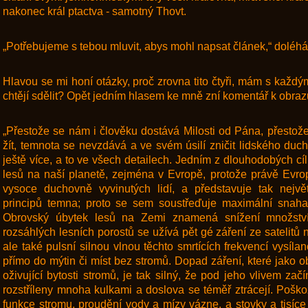
nakonec král ptactva - samotný Thovt.
„Potřebujeme s tebou mluvit, abys mohl napsat článek,“ doléh
Hlavou se mi honí otázky, proč zrovna tito čtyři, mám s každým
chtějí sdělit? Opět jedním hlasem ke mně zní komentář k obraz
„Přestože se nám i člověku dostává Milosti od Pána, přesto
žít, temnota se nevzdává a ve svém úsilí zničit lidského duc
ještě více, a to ve všech detailech. Jedním z dlouhodobých cí
lesů na naší planetě, zejména v Evropě, protože právě Evro
vysoce duchovně vyvinutých lidí, a představuje tak nejvě
principů temna; proto se sem soustřeďuje maximální snaha
Obrovský úbytek lesů na Zemi znamená snížení množství 
rozsáhlých lesních porostů se užívá pět gé záření ze satelitů 
ale také pulsní silnou vlnou těchto smrtících frekvencí vysíl
přímo do mýtin či míst bez stromů. Dopad záření, které jako 
oživující bytosti stromů, je tak silný, že pod jeho vlivem zač
rozstříleny mnoha kulkami a doslova se téměř ztrácejí. Poškoze
funkce stromu, proudění vody a mízy vázne, a stovky a tisíce