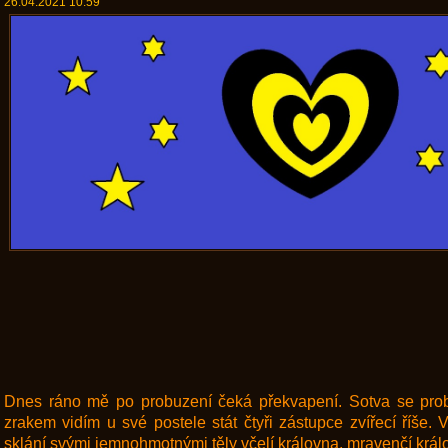
26.04.2021 10:59
Dnes ráno mě po probuzení čeká překvapení. Sotva se prob
zrakem vidím u své postele stát čtyři zástupce zvířecí říše.
sklání svými jemnohmotnými těly včelí královna, mravenčí král