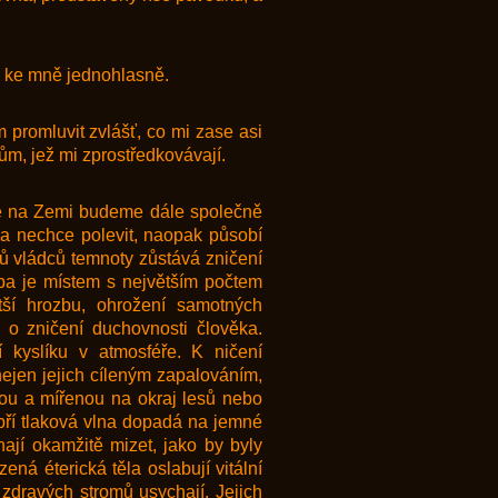
á ke mně jednohlasně.
 promluvit zvlášť, co mi zase asi
ům, jež mi zprostředkovávají.
že na Zemi budeme dále společně
ha nechce polevit, naopak působí
lů vládců temnoty zůstává zničení
pa je místem s největším počtem
tší hrozbu, ohrožení samotných
 o zničení duchovnosti člověka.
kyslíku v atmosféře. K ničení
nejen jejich cíleným zapalováním,
anou a mířenou na okraj lesů nebo
obří tlaková vlna dopadá na jemné
ínají okamžitě mizet, jako by byly
ná éterická těla oslabují vitální
 zdravých stromů usychají. Jejich