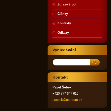
Zdravý život
Články
Kontakty
Odkazy
Vyhledávání
Kontakt
Pavel Šebek
+420 777 647 619
psebek@c
entrum.c
z