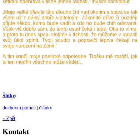
setkání odehrává v tiché jemné radosti,” musím namítnout.
„Moje velké dřevité tělo dlouho ční nad okolím a stává se tak
všem už z dálky dobře viditelným. Zákonitě dříve či později
přijde někdo, komu bude vadit a kdo ho bude chtít odstranit.
Však víš dobře sám, že tento osud čeká i tebe. Oba to víme,
a proto tu dnes spolu stojíme v tichosti, že můžeme v radosti
svůj úkol splnit. Tvoji soudci a popravčí teprve čekají na
svoje narození na Zemi.”
A tím končí moje poetické odpoledne. Trošku mě zaráží, jak
to ten modřín všechno může vědět…
Štítky
:
duchovní pomoc
|
články
« Zpět
Kontakt