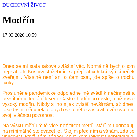
DUCHOVNÍ ŽIVOT
Modřín
17.03.2020 10:59
Dnes se mi stala taková zvláštní věc. Normálně bych o tom
nepsal, ale Kristovi služebníci si přejí, abych krátký článeček
zveřejnil. Vlastně není ani o čem psát, jde spíše o trochu
lyriky.
Prosluněné pandemické odpoledne mě svádí k nečinnosti a
bezcílnému toulání lesem. Často chodím po cestě, u níž roste
vysoký modřín. Nikdy si ho nijak zvlášť nevšímám, až dnes,
jako by mi něco řeklo, abych se u něho zastavil a věnoval mu
svoji vláčnou pozornost.
Na výšku měří určitě více než třicet metrů, stáří mu odhaduji
na minimálně sto dvacet let. Stojím před ním a váhám, zda se
vnucovat, když sám žádnou chuť komunikovat neprojevuje.