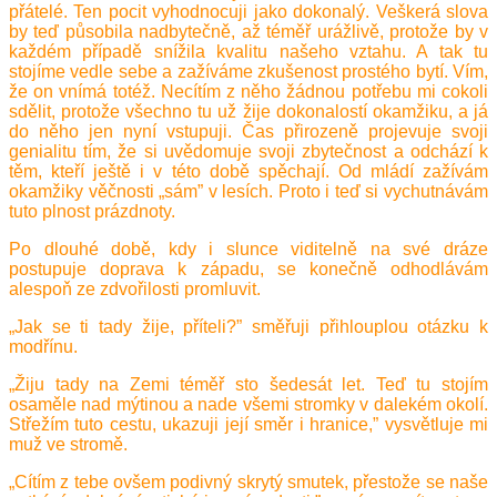
přátelé. Ten pocit vyhodnocuji jako dokonalý. Veškerá slova
by teď působila nadbytečně, až téměř urážlivě, protože by v
každém případě snížila kvalitu našeho vztahu. A tak tu
stojíme vedle sebe a zažíváme zkušenost prostého bytí. Vím,
že on vnímá totéž. Necítím z něho žádnou potřebu mi cokoli
sdělit, protože všechno tu už žije dokonalostí okamžiku, a já
do něho jen nyní vstupuji. Čas přirozeně projevuje svoji
genialitu tím, že si uvědomuje svoji zbytečnost a odchází k
těm, kteří ještě i v této době spěchají. Od mládí zažívám
okamžiky věčnosti „sám” v lesích. Proto i teď si vychutnávám
tuto plnost prázdnoty.
Po dlouhé době, kdy i slunce viditelně na své dráze
postupuje doprava k západu, se konečně odhodlávám
alespoň ze zdvořilosti promluvit.
„Jak se ti tady žije, příteli?” směřuji přihlouplou otázku k
modřínu.
„Žiju tady na Zemi téměř sto šedesát let. Teď tu stojím
osaměle nad mýtinou a nade všemi stromky v dalekém okolí.
Střežím tuto cestu, ukazuji její směr i hranice,” vysvětluje mi
muž ve stromě.
„Cítím z tebe ovšem podivný skrytý smutek, přestože se naše