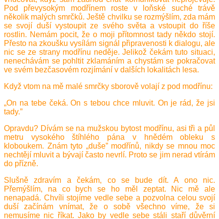
Pod převysokým modřínem roste v loňské suché trávě
několik malých smrčků. Ještě chvilku se rozmýšlím, zda mám
se svojí duší vystoupit ze svého světa a vstoupit do říše
rostlin. Nemám pocit, že o moji přítomnost tady někdo stojí.
Přesto na zkoušku vysílám signál připravenosti k dialogu, ale
nic se ze strany modřínu neděje. Jelikož čekám tuto situaci,
nenechávám se pohltit zklamáním a chystám se pokračovat
ve svém bezčasovém rozjímání v dalších lokalitách lesa.
Když vtom na mě malé smrčky sborově volají z pod modřínu:
„On na tebe čeká. On s tebou chce mluvit. On je rád, že jsi
tady.”
Opravdu? Dívám se na mužskou bytost modřínu, asi tři a půl
metru vysokého štíhlého pána v hnědém obleku s
kloboukem. Znám tyto „duše” modřínů, nikdy se mnou moc
nechtějí mluvit a bývají často nevrlí. Proto se jim nerad vtírám
do přízně.
Slušně zdravím a čekám, co se bude dít. A ono nic.
Přemýšlím, na co bych se ho měl zeptat. Nic mě ale
nenapadá. Chvíli stojíme vedle sebe a pozvolna celou svojí
duší začínám vnímat, že o sobě všechno víme, že si
nemusíme nic říkat. Jako by vedle sebe stáli staří důvěrní