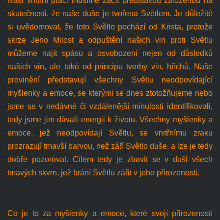
Naši vnitřní práci musíme začít představou založenou na
skutečnosti, že naše duše je tvořena Světlem. Je důležité
si uvědomovat, že toto Světlo pochází od Krista, protože
skrze Jeho Milost a odpuštění našich vin proti Světlu
můžeme najít spásu a osvobození nejen od důsledků
našich vin, ale také od principu tvorby vin, hříchů. Naše
provinění představují všechny Světlu neodpovídající
myšlenky a emoce, se kterými se dnes ztotožňujeme nebo
jsme se v nedávné či vzdálenější minulosti identifikovali,
tedy jsme jim dávali energii k životu. Všechny myšlenky a
emoce, jež neodpovídají Světlu, se vnitřnímu zraku
prozrazují tmavší barvou, než září Světlo duše, a lze je tedy
dobře pozorovat. Cílem tedy je zbavit se v duši všech
tmavých skvrn, jež brání Světlu zářit v jeho přirozenosti.
Co je to za myšlenky a emoce, které svojí přirozeností