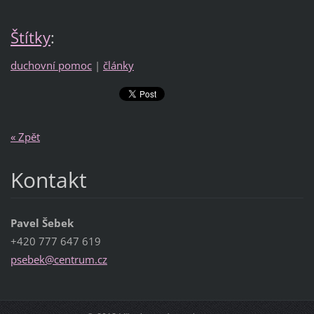
Štítky
:
duchovní pomoc
|
články
« Zpět
Kontakt
Pavel Šebek
+420 777 647 619
psebek@c
entrum.c
z