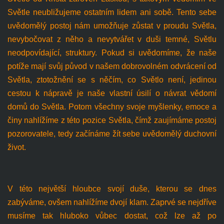
Světle neubližujeme ostatním lidem ani sobě. Tento sebe
uvědomělý postoj nám umožňuje zůstat v proudu Světla,
nevybočovat z něho a nevytvářet v duši temné, Světlu
neodpovídající, struktury. Pokud si uvědomíme, že naše
potíže mají svůj původ v našem dobrovolném odvrácení od
Světla, ztotožnění se s něčím, co Světlo není, jedinou
cestou k nápravě je naše vlastní úsilí o návrat vědomí
domů do Světla. Potom všechny svoje myšlenky, emoce a
činy nahlížíme z této pozice Světla, čímž zaujímáme postoj
pozorovatele, tedy začínáme žít sebe uvědomělý duchovní
život.
V této největší hloubce svojí duše, kterou se dnes
zabýváme, ovšem nahlížíme dvojí klam. Zaprvé se nejdříve
musíme tak hluboko vůbec dostat, což lze až po