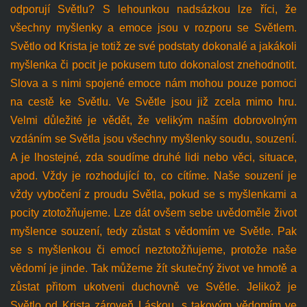
odporují Světlu? S lehounkou nadsázkou lze říci, že
všechny myšlenky a emoce jsou v rozporu se Světlem.
Světlo od Krista je totiž ze své podstaty dokonalé a jakákoli
myšlenka či pocit je pokusem tuto dokonalost znehodnotit.
Slova a s nimi spojené emoce nám mohou pouze pomoci
na cestě ke Světlu. Ve Světle jsou již zcela mimo hru.
Velmi důležité je vědět, že velikým naším dobrovolným
vzdáním se Světla jsou všechny myšlenky soudu, souzení.
A je lhostejné, zda soudíme druhé lidi nebo věci, situace,
apod. Vždy je rozhodující to, co cítíme. Naše souzení je
vždy vybočení z proudu Světla, pokud se s myšlenkami a
pocity ztotožňujeme. Lze dát ovšem sebe uvědoměle život
myšlence souzení, tedy zůstat s vědomím ve Světle. Pak
se s myšlenkou či emocí neztotožňujeme, protože naše
vědomí je jinde. Tak můžeme žít skutečný život ve hmotě a
zůstat přitom ukotveni duchovně ve Světle. Jelikož je
Světlo od Krista zároveň Láskou, s takovým vědomím ve