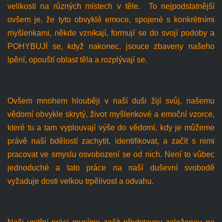
velikosti na různých místech v těle. To nejpodstatnější
ovšem je, že tyto obvyklé emoce, spojené s konkrétními
myšlenkami, někde vznikají, formují se do svojí podoby a
POHYBUJÍ se, když nakonec, jsouce zbaveny našeho
lpění, opouští oblast těla a rozplývají se.
Ovšem mnohem hlouběji v naší duši žijí svůj, našemu
vědomí obvykle skrytý, život myšlenkové a emoční vzorce,
které tu a tam vyplouvají výše do vědomí, kdy je můžeme
právě naší bdělostí zachytit, identifikovat, a začít s nimi
pracovat ve smyslu osvobození se od nich. Není to vůbec
jednoduché a tato práce na naší duševní svobodě
vyžaduje dosti velkou trpělivost a odvahu.