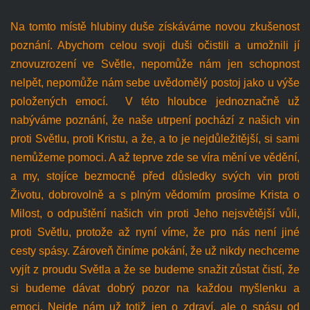
Na tomto místě hlubiny duše získáváme novou zkušenost
poznání. Abychom celou svoji duši očistili a umožnili jí
znovuzrození ve Světle, nepomůže nám jen schopnost
nelpět, nepomůže nám sebe uvědomělý postoj jako u výše
položených emocí. V této hloubce jednoznačně už
nabýváme poznání, že naše utrpení pochází z našich vin
proti Světlu, proti Kristu, a že, a to je nejdůležitější, si sami
nemůžeme pomoci. A až teprve zde se víra mění ve vědění,
a my, stojíce bezmocně před důsledky svých vin proti
Životu, dobrovolně a s plným vědomím prosíme Krista o
Milost, o odpuštění našich vin proti Jeho nejsvětější vůli,
proti Světlu, protože až nyní víme, že pro nás není jiné
cesty spásy. Zároveň činíme pokání, že už nikdy nechceme
vyjít z proudu Světla a že se budeme snažit zůstat čistí, že
si budeme dávat dobrý pozor na každou myšlenku a
emoci. Nejde nám už totiž jen o zdraví, ale o spásu od