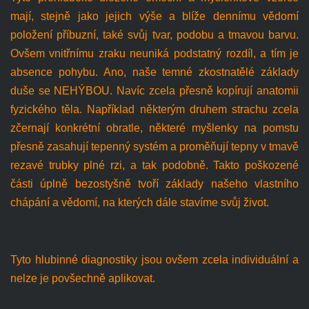
mají, stejně jako jejich výše a blíže dennímu vědomí
položení příbuzní, také svůj tvar, podobu a tmavou barvu.
Ovšem vnitřnímu zraku neuniká podstatný rozdíl, a tím je
absence pohybu. Ano, naše temné zkostnatělé základy
duše se NEHÝBOU. Navíc zcela přesně kopírují anatomii
fyzického těla. Například některým druhem strachu zcela
zčernají konkrétní obratle, některé myšlenky na pomstu
přesně zasahují tepenný systém a proměňují tepny v tmavě
rezavé trubky plné rzi, a tak podobně. Takto poškozené
části úplně bezostyšně tvoří základy našeho vlastního
chápání a vědomí, na kterých dále stavíme svůj život.
Tyto hlubinné diagnostiky jsou ovšem zcela individuální a
nelze je povšechně aplikovat.