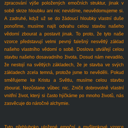
zpracování výše položených emočních struktur, jinak v
sobě skrze hloubku ani nic nevidíme, neuvědomujeme si.
A zadruhé, když už se do žádoucí hloubky vlastní duše
ponoříme, musíme najít odvahu celou stavbu našeho
vědomí zbourat a postavit jinak. To proto, že tyto naše
vzorce představují velmi pevný falešný nesvětlý základ
našeho vlastního vědomí o sobě. Doslova utvářejí celou
stavbu našeho dosavadního života. Dosud nám nevadilo,
že nestojí na světlých základech, že je stavba ve svých
základech zcela temná, protože jsme to nevěděli. Pokud
směřujeme ke Kristu a Světlu, musíme celou stavbu
zbourat. Nezůstane vůbec nic. Zničit dobrovolně vlastní
vnitřní život, který si často hýčkáme po mnoho životů, nás
zasvěcuje do náročné alchymie.
Tyto přehluboko uložené emoční a myšlenkové vzorce